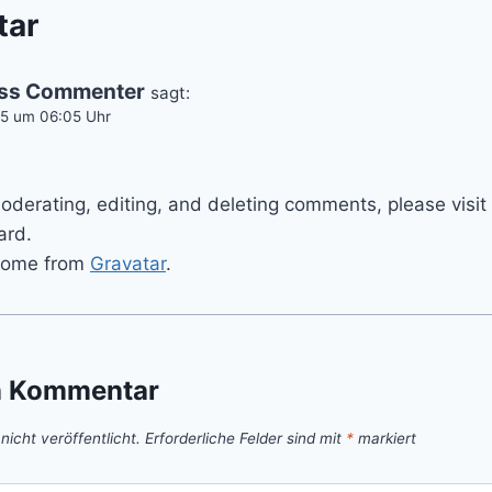
tar
ss Commenter
sagt:
25 um 06:05 Uhr
.
moderating, editing, and deleting comments, please vis
ard.
come from
Gravatar
.
n Kommentar
icht veröffentlicht.
Erforderliche Felder sind mit
*
markiert