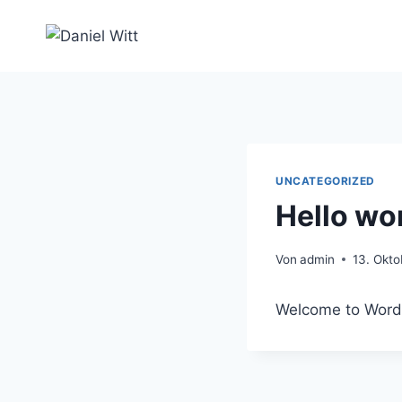
Zum
Inhalt
springen
UNCATEGORIZED
Hello wor
Von
admin
13. Okt
Welcome to WordPre